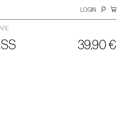
LOGIN
ARE
SS
39,90
€