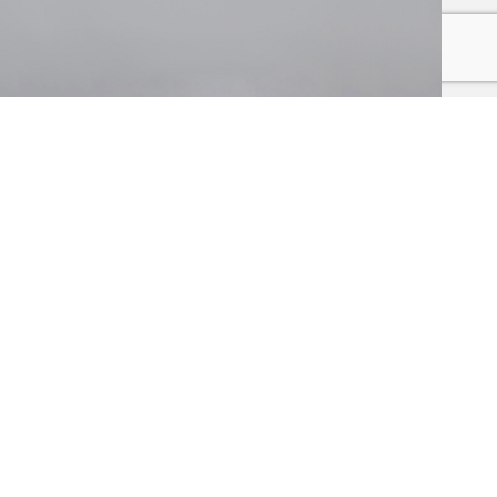
POTT
HERZ
14,00
€
SCHAMONG KAFFEEPOTT