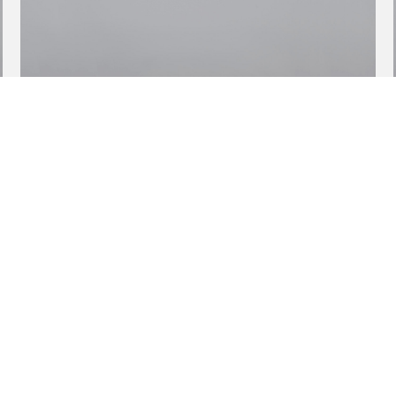
BITTERSCHOKOLADE | BERGAMOTTE | BLUMIG
80% ARABICA | 20% CANEPHORA
ÄTHIOPIEN & BRASILIEN
€
ab
8,20
€
ESPRESSO – AMALFITANO