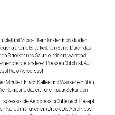
mplett mit Micro-Filtern für den individuellen
gehalt, keine Bitterkeit, kein Sand: Durch das
n Bitterkeit und Säure eliminiert, während
ernen, der bei anderen Pressen üblich ist. Auf
ss! Hallo Aeropress!
ner Minute: Einfach Kaffee und Wasser einfüllen,
ie Reinigung dauert nur ein paar Sekunden.
Espresso, die Aeropress brüht je nach Rezept
ken Kaffee mit nur einem Druck. Die AeroPress