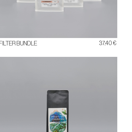
FILTER BUNDLE
LA HELENA | LA ESPERANZA
CERRAFINE | CAPIM BRANCO
37,40
€
FILTER BUNDLE