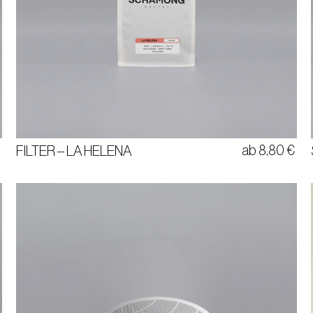
BIRNE • MIRABELLE • SAFTIG
100% ARABICA • DIRECT TRADE
KOLUMBIEN
€
ab
8,80
€
FILTER – LA HELENA