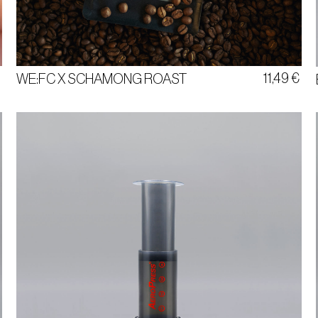
€
11,49
€
WE:FC X SCHAMONG ROAST