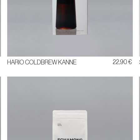
AUS GLAS
1 LITER
€
22,90
€
HARIO COLDBREW KANNE