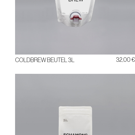
STANDBODENBEUTEL
3 LITER
32,00
COLDBREW BEUTEL 3L