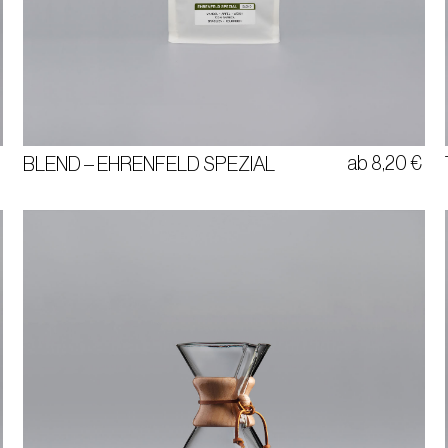
MANDEL | APFEL | WEICH
100% ARABICA
BRASILIEN | KOLUMBIEN
€
ab
8,20
€
BLEND – EHRENFELD SPEZIAL