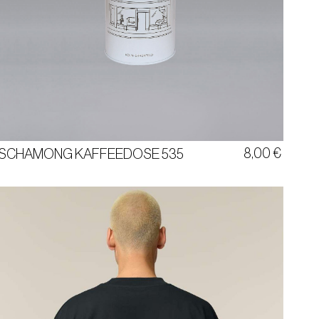
KAFFEEVORRAT
535
8,00
€
SCHAMONG KAFFEEDOSE 535