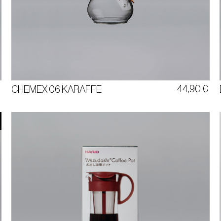
CHEMEX KARAFFE 06
GLAS
750 ML FÜLLMENGE
€
44,90
€
CHEMEX 06 KARAFFE