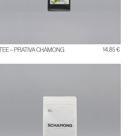
WÜRZIG
DARJEELING
INDIEN
14,85
€
TEE – PRATIVA CHAMONG