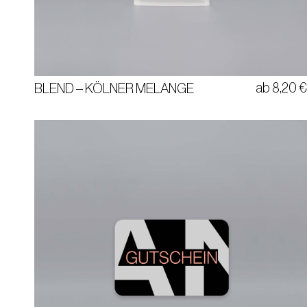
BITTERSCHOKOLADE | ORANGE | HERB
100% ARABICA
COSTA RICA | BRASILIEN | KOLUMBIEN
ab
8,20
BLEND – KÖLNER MELANGE