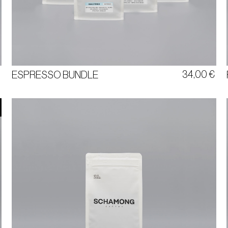
ESPRESSO BUNDLE
PALERMO | AMALFITANO
FIORENTINO | LA HELENA
€
34,00
€
ESPRESSO BUNDLE