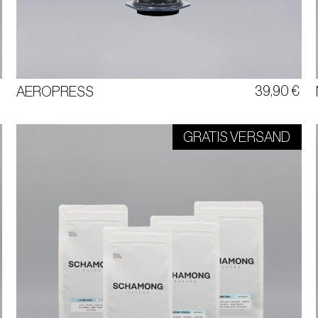
MAXIMALER GESCHMACK
KAFFEE KULT FÜR ZUHAUSE UND UNTERWEGS
INKLUSIVE PAPIERFILTER
€
39,90
€
AEROPRESS
GRATIS VERSAND