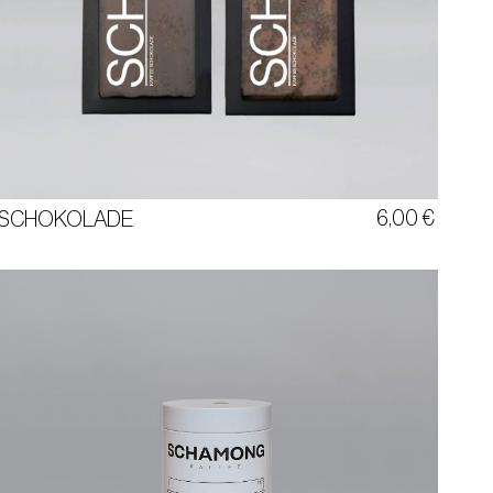
SCHOKOLADE
ZARTBITTER 63% | VOLLMILCH 39%
TAFEL ZU 80G
6,00
€
SCHOKOLADE