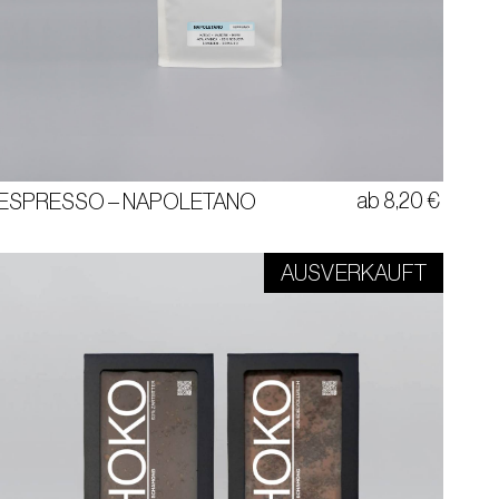
KAKAO | MARONE | HERB
40% ARABICA & 60% CANEPHORA | DIRECT TRADE
BRASILIEN
ab
8,20
€
ESPRESSO – NAPOLETANO
AUSVERKAUFT