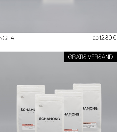
VANILLE
STERNFRUCHT
LEICHT
ab
12,80
€
NGILA
GRATIS VERSAND