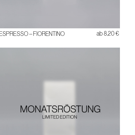
MILCHSCHOKOLADE | KARAMELL | SAMTIG
70% ARABICA | 30% CANEPHORA
BRASILIEN & COSTA RICA
ab
8,20
€
ESPRESSO – FIORENTINO