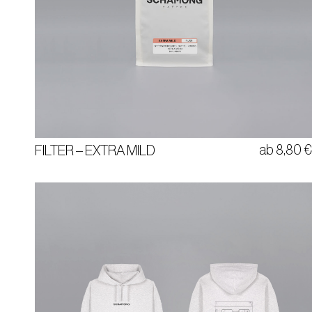
BITTERSCHOKOLADE | DATTEL | SAMTIG
100% ARABICA
KOLUMBIEN
ab
8,80
FILTER – EXTRA MILD