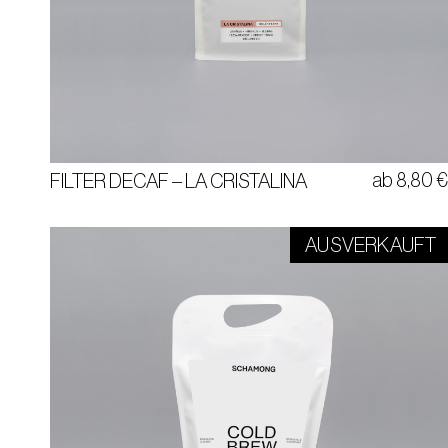
ANANAS | HIBISKUS | BLUMIG
100% ARABICA | DIRECT TRADE
KOLUMBIEN
ab
8,80
FILTER DECAF – LA CRISTALINA
AUSVERKAUFT