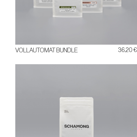
VOLLAUTOMAT BUNDLE
KÖLNER MELANGE | CAPIM BRANCO
LION OF JUDAH | PALERMO ROSSO
36,20
VOLLAUTOMAT BUNDLE