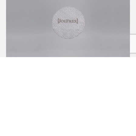
PUCK SCREEN
DURCHMESSER 58 MM
8,29
€
PUCK SCREEN