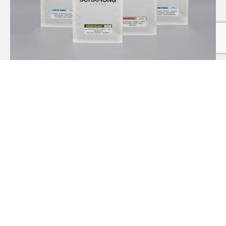
VOLLAUTOMAT BUNDLE
KÖLNER MELANGE | CAPIM BRANCO
LION OF JUDAH | PALERMO ROSSO
36,20
€
VOLLAUTOMAT BUNDLE