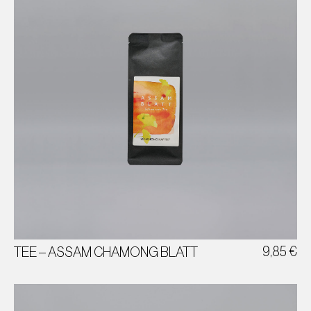
NUSSIG | CREMIG
SCHWARZTEE
INDIEN
9,85
€
TEE – ASSAM CHAMONG BLATT