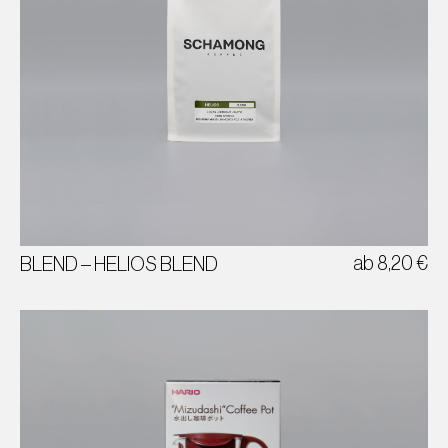
ROSINE | KROKANT | SAFTIG
100% ARABICA
BRASILIEN | KOLUMBIEN I ÄTHIOPIEN
ab
8,20
€
BLEND – HELIOS BLEND