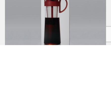
AUS GLAS
1 LITER
22,90
€
HARIO COLDBREW KANNE
GRATIS VERSAND