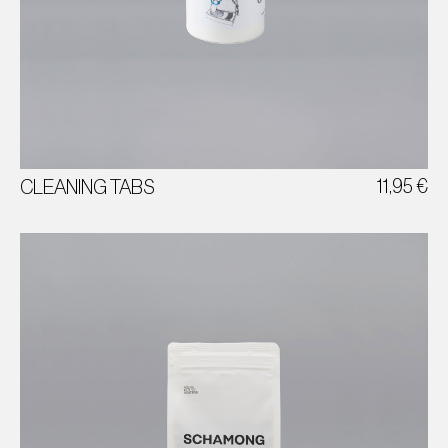
OPTIMALE SIEBTRÄGER REINIGUNG
100 TABLETTEN
Á 1,2G
11,95
€
CLEANING TABS