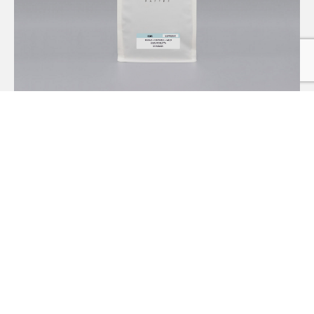
KAKAO | KARAMELL | WILD
100% ROBUSTA | DIRECT TRADE
BRASILIEN
ab
8,80
€
ESPRESSO – 535